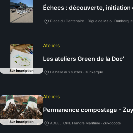
Échecs : découverte, initiation
Place du Centenaire - Digue de Malo · Dunkerque
Ateliers
Les ateliers Green de la Doc'
Sur inscription
La halle aux sucres · Dunkerque
Ateliers
Permanence compostage - Zu
Sur inscription
ADEELI CPIE Flandre Maritime · Zuydcoote