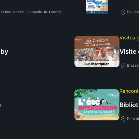
et Industrielle · Cappelle-la-Grande
Boulev
Visites 
gby
Visite
Sur inscription
Brasse
Rencontr
e
Biblio
Parc d