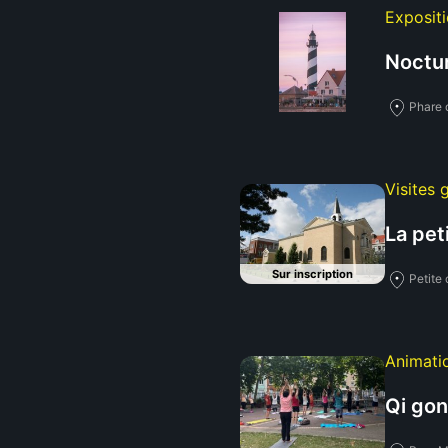
Expositi
Noctur
Phare d
Visites 
La pet
Sur inscription
Petite
Animati
Qi gon