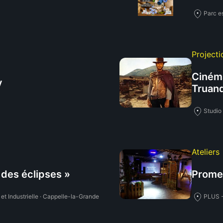
Parc e
Projecti
Cinéma
y
Truan
Studio
Ateliers
des éclipses »
Promen
et Industrielle · Cappelle-la-Grande
PLUS -