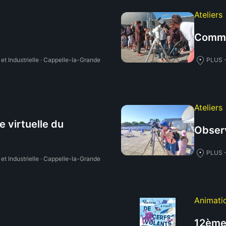
Ateliers
Commen
et Industrielle · Cappelle-la-Grande
PLUS -
Ateliers
e virtuelle du
Observ
PLUS -
et Industrielle · Cappelle-la-Grande
Animati
12ème 