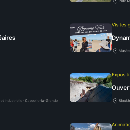
Parc M
Visites 
éaires
Dynam
Musée 
Expositi
Ouvert
et Industrielle · Cappelle-la-Grande
Blockh
Animati