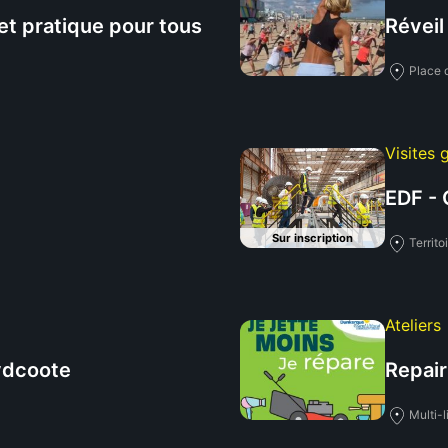
 et pratique pour tous
Réveil
Place 
Visites 
EDF - 
Sur inscription
Territ
Ateliers
ydcoote
Repair
Multi-l