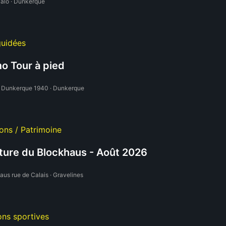
alo · Dunkerque
guidées
o Tour à pied
Dunkerque 1940 · Dunkerque
ons / Patrimoine
ure du Blockhaus - Août 2026
aus rue de Calais · Gravelines
ons sportives