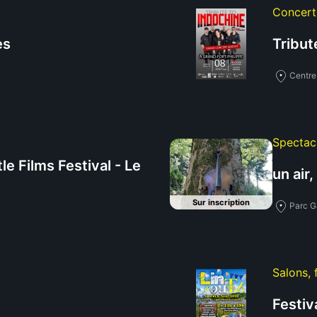
Concert
es
Tribut
Centre 
Spectac
le Films Festival - Le
un air,
Sur inscription
Parc G
Salons, 
Festiv