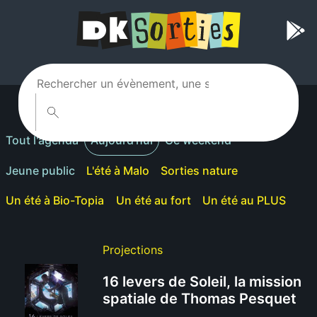
Tout l'agenda
Aujourd'hui
Ce weekend
Jeune public
L'été à Malo
Sorties nature
Un été à Bio-Topia
Un été au fort
Un été au PLUS
Projections
16 levers de Soleil, la mission
spatiale de Thomas Pesquet